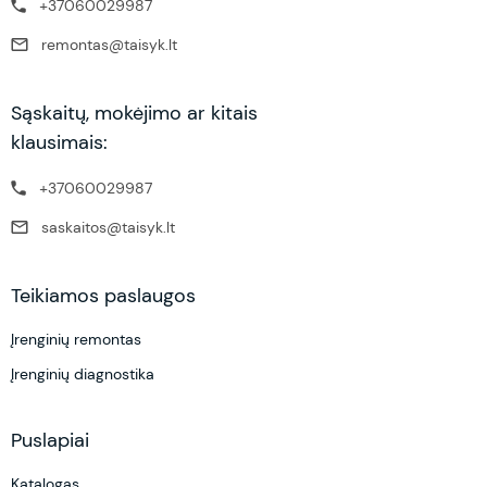
+37060029987
remontas@taisyk.lt
Sąskaitų, mokėjimo ar kitais
klausimais:
+37060029987
saskaitos@taisyk.lt
Teikiamos paslaugos
Įrenginių remontas
Įrenginių diagnostika
Puslapiai
Katalogas