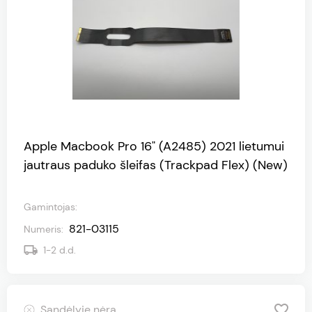
Apple Macbook Pro 16" (A2485) 2021 lietumui
jautraus paduko šleifas (Trackpad Flex) (New)
Gamintojas
:
821-03115
Numeris
:
1-2
d.d.
Sandėlyje nėra