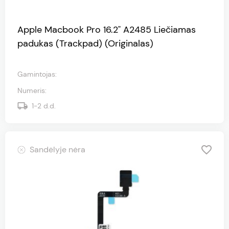
Apple Macbook Pro 16.2" A2485 Liečiamas
padukas (Trackpad) (Originalas)
Gamintojas
:
Numeris
:
1-2
d.d.
Sandėlyje nėra