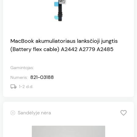
MacBook akumuliatoriaus lanksčioji jungtis
(Battery flex cable) A2442 A2779 A2485
Gamintojas
:
821-03188
Numeris
:
1-2
d.d.
Sandėlyje nėra