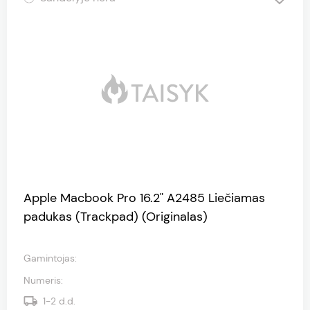
Apple Macbook Pro 16.2" A2485 Liečiamas
padukas (Trackpad) (Originalas)
Gamintojas
:
Numeris
:
1-2
d.d.