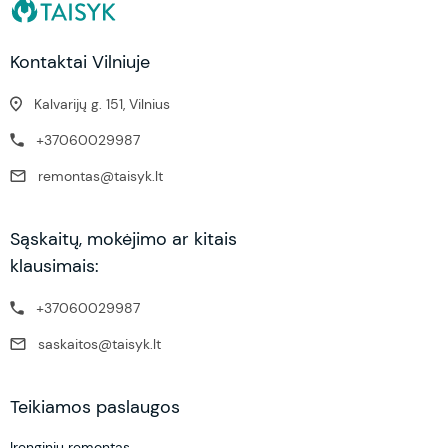
Kontaktai Vilniuje
Kalvarijų g. 151, Vilnius
+37060029987
remontas@taisyk.lt
Sąskaitų, mokėjimo ar kitais
klausimais:
+37060029987
saskaitos@taisyk.lt
Teikiamos paslaugos
Įrenginių remontas