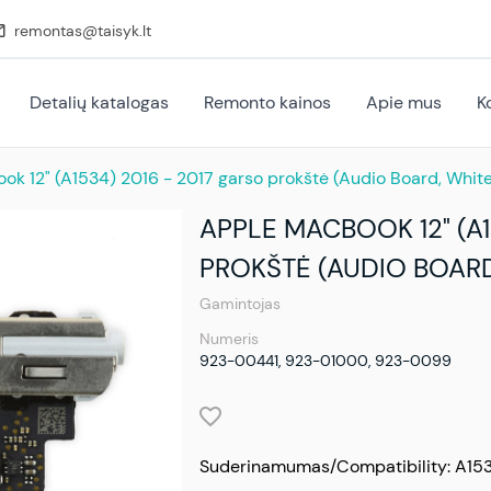
remontas@taisyk.lt
Detalių katalogas
Remonto kainos
Apie mus
K
k 12" (A1534) 2016 - 2017 garso prokštė (Audio Board, Whit
APPLE MACBOOK 12" (A1
PROKŠTĖ (AUDIO BOARD
Gamintojas
Numeris
923-00441, 923-01000, 923-0099
Suderinamumas/Compatibility: A15