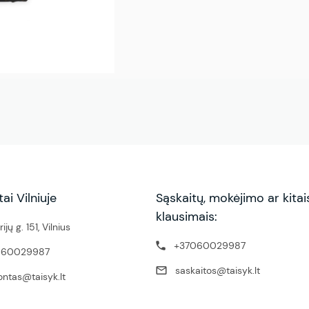
ai Vilniuje
Sąskaitų, mokėjimo ar kitai
klausimais:
ijų g. 151, Vilnius
+37060029987
060029987
saskaitos@taisyk.lt
ntas@taisyk.lt