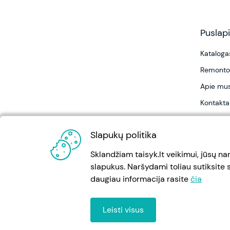
Puslapi
Kataloga
Remonto
Apie mu
Kontakta
DUK
Slapukų politika
ES projek
Sklandžiam taisyk.lt veikimui, jūsų n
slapukus. Naršydami toliau sutiksite 
daugiau informacija rasite
čia
Leisti visus
Taisyk.lt © Visos teisės saugomos.