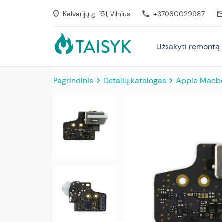
Kalvarijų g. 151, Vilnius
+37060029987
Užsakyti remontą
Pagrindinis
Detalių katalogas
Apple Macboo