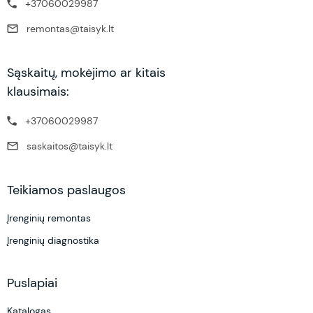
+37060029987
remontas@taisyk.lt
Sąskaitų, mokėjimo ar kitais
klausimais:
+37060029987
saskaitos@taisyk.lt
Teikiamos paslaugos
Įrenginių remontas
Įrenginių diagnostika
Puslapiai
Katalogas